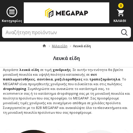
0
Άλλα είδη
Λευκά είδη
Λευκά είδη
Αγοράστε
λευκά είδη
σε τιμή
χονδρικής
. Σε αυτήν την ενότητα θα βρείτε
μοναδική ποικιλία και υψηλή ποιότητα κατασκευής σε
σετ
παπλωματοθήκες
,
σεντόνια
,
μαξιλαροθήκες
και
τραπεζομάντηλα
. Το
MEGAPAP είναι προμηθευτής χονδρικής που ειδικεύεται και στις πωλήσεις
dropshipping
. Συμπληρώστε και ανανεώστε το κατάστημά σας, το
ecommerce σας ή το κατάστημα dropshipping σας με τη μοναδική ποικιλία και
ποιότητα προϊόντων που σας προσφέρει το MEGAPAP. Σας προσφέρουμε
μοναδικές τιμές χονδρικής και συνεχόμενο απόθεμα σε χιλιάδες προϊόντα.
Συνεργαστείτε με το B2B MEGAPAP και ανακαλύψτε όλα τα πλεονεκτήματα και
τη μοναδική ποικιλία προϊόντων που σας προσφέρουμε.