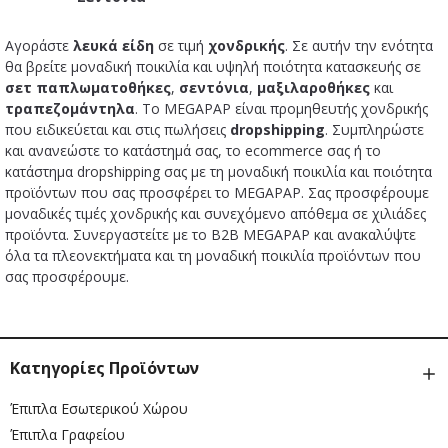
Αγοράστε
λευκά είδη
σε τιμή
χονδρικής
. Σε αυτήν την ενότητα
θα βρείτε μοναδική ποικιλία και υψηλή ποιότητα κατασκευής σε
σετ παπλωματοθήκες
,
σεντόνια
,
μαξιλαροθήκες
και
τραπεζομάντηλα
. Το MEGAPAP είναι προμηθευτής χονδρικής
που ειδικεύεται και στις πωλήσεις
dropshipping
. Συμπληρώστε
και ανανεώστε το κατάστημά σας, το ecommerce σας ή το
κατάστημα dropshipping σας με τη μοναδική ποικιλία και ποιότητα
προϊόντων που σας προσφέρει το MEGAPAP. Σας προσφέρουμε
μοναδικές τιμές χονδρικής και συνεχόμενο απόθεμα σε χιλιάδες
προϊόντα. Συνεργαστείτε με το B2B MEGAPAP και ανακαλύψτε
όλα τα πλεονεκτήματα και τη μοναδική ποικιλία προϊόντων που
σας προσφέρουμε.
Κατηγορίες Προϊόντων
Έπιπλα Εσωτερικού Χώρου
Έπιπλα Γραφείου