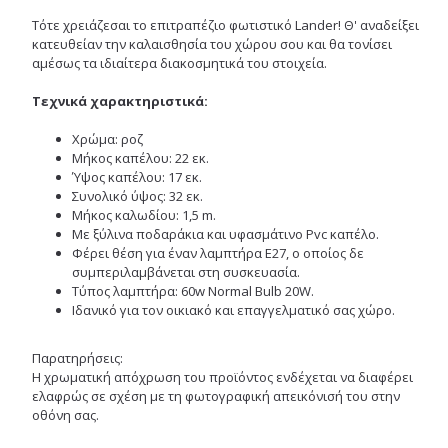
Τότε χρειάζεσαι το επιτραπέζιο φωτιστικό Lander! Θ' αναδείξει
κατευθείαν την καλαισθησία του χώρου σου και θα τονίσει
αμέσως τα ιδιαίτερα διακοσμητικά του στοιχεία.
Τεχνικά χαρακτηριστικά:
Χρώμα: ροζ
Μήκος καπέλου: 22 εκ.
Ύψος καπέλου: 17 εκ.
Συνολικό ύψος: 32 εκ.
Μήκος καλωδίου: 1,5 m.
Με ξύλινα ποδαράκια και υφασμάτινο Pvc καπέλο.
Φέρει θέση για έναν λαμπτήρα Ε27, ο οποίος δε
συμπεριλαμβάνεται στη συσκευασία.
Τύπος λαμπτήρα:
60w Normal Bulb 20W.
Ιδανικό για τον οικιακό και επαγγελματικό σας χώρο.
Παρατηρήσεις:
Η χρωματική απόχρωση του προϊόντος ενδέχεται να διαφέρει
ελαφρώς σε σχέση με τη φωτογραφική απεικόνισή του στην
οθόνη σας.