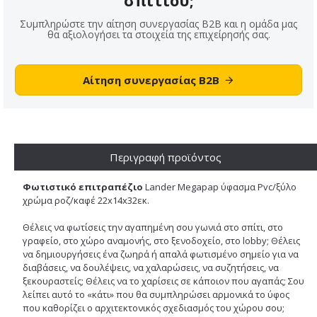
Συμπληρώστε την αίτηση συνεργασίας B2B και η ομάδα μας
θα αξιολογήσει τα στοιχεία της επιχείρησής σας.
Αίτηση συνεργασίας B2B
Περιγραφή προϊόντος
Φωτιστικό επιτραπέζιο
Lander Megapap ύφασμα Pvc/ξύλο
χρώμα ροζ/καφέ 22x14x32εκ.
Θέλεις να φωτίσεις την αγαπημένη σου γωνιά στο σπίτι, στο
γραφείο, στο χώρο αναμονής, στο ξενοδοχείο, στο lobby; Θέλεις
να δημιουργήσεις ένα ζωηρά ή απαλά φωτισμένο σημείο για να
διαβάσεις, να δουλέψεις, να χαλαρώσεις, να συζητήσεις, να
ξεκουραστείς; Θέλεις να το χαρίσεις σε κάποιον που αγαπάς; Σου
λείπει αυτό το «κάτι» που θα συμπληρώσει αρμονικά το ύφος
που καθορίζει ο αρχιτεκτονικός σχεδιασμός του χώρου σου;