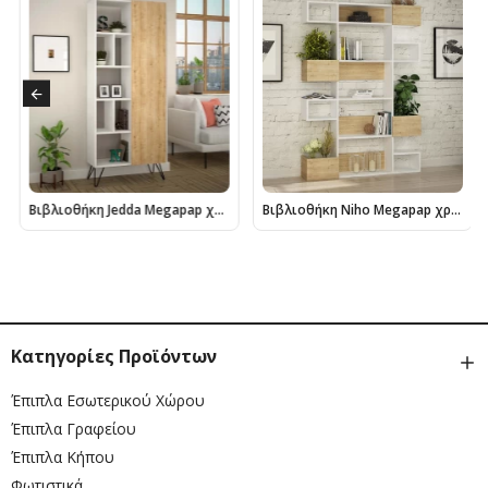
Βιβλιοθήκη Jedda Megapap χρώμα λευκό - sapphire oak 80,6x29,6x191εκ.
Βιβλιοθήκη Niho Megapap χρώμα λευκό - sapphire oak 120x25,3x171εκ.
Κατηγορίες Προϊόντων
Έπιπλα Εσωτερικού Χώρου
Έπιπλα Γραφείου
Έπιπλα Κήπου
Φωτιστικά