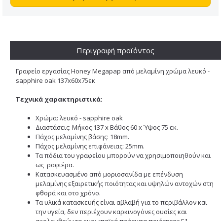
Περιγραφή προϊόντος
Γραφείο εργασίας Honey Megapap από μελαμίνη χρώμα λευκό -
sapphire oak 137x60x75εκ
Τεχνικά χαρακτηριστικά:
Χρώμα: λευκό - sapphire oak
Διαστάσεις: Μήκος 137 x Βάθος 60 x Ύψος 75 εκ.
Πάχος μελαμίνης βάσης: 18mm.
Πάχος μελαμίνης επιφάνειας: 25mm.
Τα πόδια του γραφείου μπορούν να χρησιμοποιηθούν και
ως ραφιέρα.
Κατασκευασμένο από μοριοσανίδα με επένδυση
μελαμίνης εξαιρετικής ποιότητας και υψηλών αντοχών στη
φθορά και στο χρόνο.
Τα υλικά κατασκευής είναι αβλαβή για το περιβάλλον και
την υγεία, δεν περιέχουν καρκινογόνες ουσίες και
ακολουθούν τα ευρωπαϊκά πρότυπα ποιότητας Ε1.