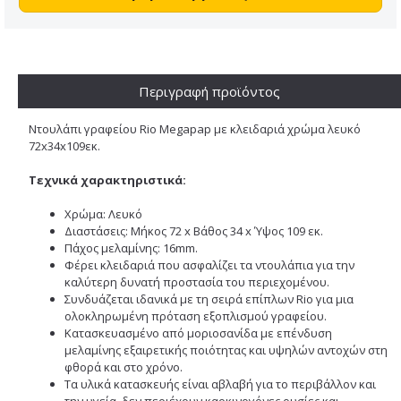
Περιγραφή προϊόντος
Ντουλάπι γραφείου Rio Megapap με κλειδαριά χρώμα λευκό
72x34x109εκ.
Τεχνικά χαρακτηριστικά:
Χρώμα: Λευκό
Διαστάσεις: Μήκος 72 x Βάθος 34 x Ύψος 109 εκ.
Πάχος μελαμίνης: 16mm.
Φέρει κλειδαριά που ασφαλίζει τα ντουλάπια για την
καλύτερη δυνατή προστασία του περιεχομένου.
Συνδυάζεται ιδανικά με τη σειρά επίπλων Rio για μια
ολοκληρωμένη πρόταση εξοπλισμού γραφείου.
Κατασκευασμένο από μοριοσανίδα με επένδυση
μελαμίνης εξαιρετικής ποιότητας και υψηλών αντοχών στη
φθορά και στο χρόνο.
Τα υλικά κατασκευής είναι αβλαβή για το περιβάλλον και
την υγεία, δεν περιέχουν καρκινογόνες ουσίες και