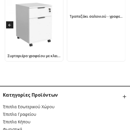
Τραπεζάκι σαλονιού - γραφείου Rio Megapap χρώμα λευκό 60x40x43εκ.
Συρταριέρα γραφείου με κλειδαριά Rio Megapap τροχήλατη χρώμα λευκό 41x45x61εκ.
Κατηγορίες Προϊόντων
Έπιπλα Εσωτερικού Χώρου
Έπιπλα Γραφείου
Έπιπλα Κήπου
Φωτιστικά