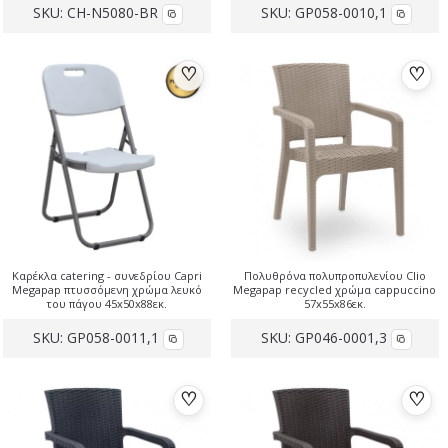
SKU:
CH-N5080-BR
SKU:
GP058-0010,1
♡
♡
Καρέκλα catering - συνεδρίου Capri
Πολυθρόνα πολυπροπυλενίου Clio
Megapap πτυσσόμενη χρώμα λευκό
Megapap recycled χρώμα cappuccino
του πάγου 45x50x88εκ.
57x55x86εκ.
SKU:
GP058-0011,1
SKU:
GP046-0001,3
♡
♡