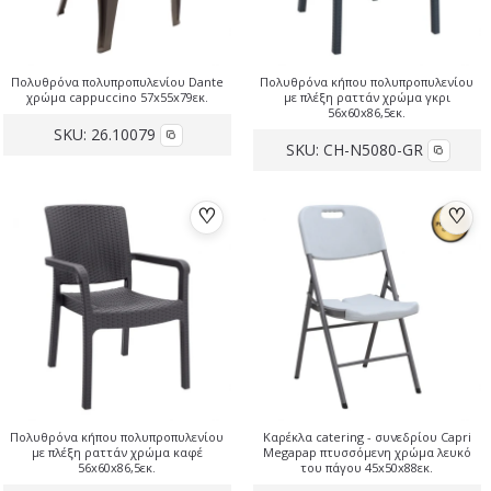
Πολυθρόνα πολυπροπυλενίου Dante
Πολυθρόνα κήπου πολυπροπυλενίου
χρώμα cappuccino 57x55x79εκ.
με πλέξη ραττάν χρώμα γκρι
56x60x86,5εκ.
SKU:
26.10079
SKU:
CH-N5080-GR
♡
♡
Πολυθρόνα κήπου πολυπροπυλενίου
Καρέκλα catering - συνεδρίου Capri
με πλέξη ραττάν χρώμα καφέ
Megapap πτυσσόμενη χρώμα λευκό
56x60x86,5εκ.
του πάγου 45x50x88εκ.