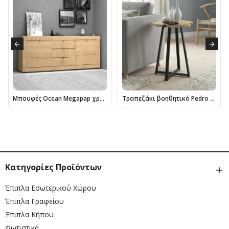
Μπουφές Ocean Megapap χρώμα φυσικό οξιάς 210x45x86εκ.
Τραπεζάκι βοηθητικό Pedro Megapap χρώμα φυσικό οξιάς - ανθρακί 44x44x58εκ.
Κατηγορίες Προϊόντων
Έπιπλα Εσωτερικού Χώρου
Έπιπλα Γραφείου
Έπιπλα Κήπου
Φωτιστικά