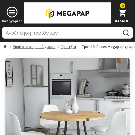
0
Έπιπλα εσωτερικού χώρου
Τραπέζια
Τραπέζι Rubes Megapap χρώμα φ