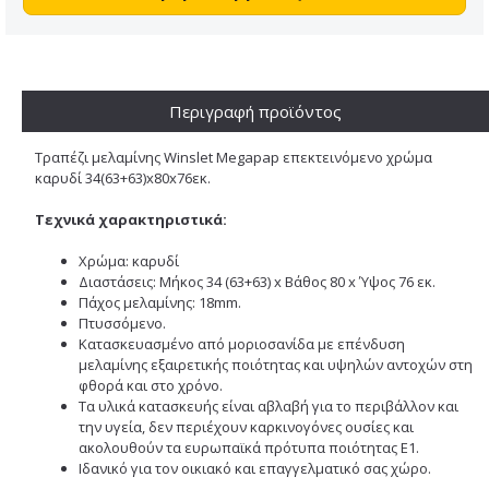
Περιγραφή προϊόντος
Τραπέζι μελαμίνης Winslet Megapap επεκτεινόμενο χρώμα
καρυδί 34(63+63)x80x76εκ.
Τεχνικά χαρακτηριστικά:
Χρώμα: καρυδί
Διαστάσεις: Μήκος 34 (63+63) x Βάθος 80 x Ύψος 76 εκ.
Πάχος μελαμίνης: 18mm.
Πτυσσόμενο.
Κατασκευασμένο από μοριοσανίδα με επένδυση
μελαμίνης εξαιρετικής ποιότητας και υψηλών αντοχών στη
φθορά και στο χρόνο.
Τα υλικά κατασκευής είναι αβλαβή για το περιβάλλον και
την υγεία, δεν περιέχουν καρκινογόνες ουσίες και
ακολουθούν τα ευρωπαϊκά πρότυπα ποιότητας Ε1.
Ιδανικό για τον οικιακό και επαγγελματικό σας χώρο.