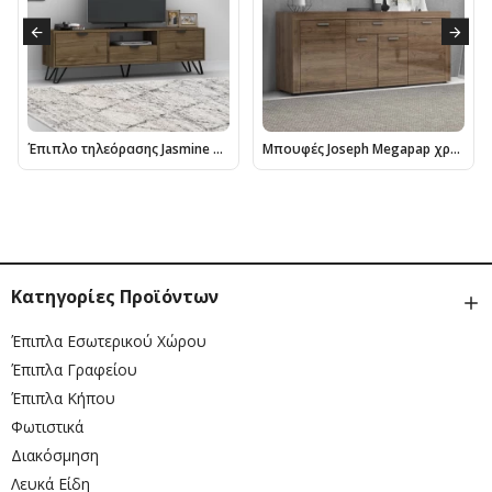
Έπιπλο τηλεόρασης Jasmine Megapap χρώμα καρυδί 170x35x50εκ.
Μπουφές Joseph Megapap χρώμα καρυδί 177x40x76εκ.
Κατηγορίες Προϊόντων
Έπιπλα Εσωτερικού Χώρου
Έπιπλα Γραφείου
Έπιπλα Κήπου
Φωτιστικά
Διακόσμηση
Λευκά Είδη