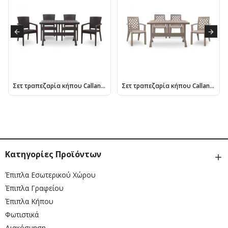
Σετ τραπεζαρία κήπου Callan Megapap 5τμχ πολυπροπυλενίου τραπέζι 120x70 - πολυθρόνα recycled χρώμα καφέ S_GP046-0002,1+GP046-0001,2x4
Σετ τραπεζαρία κήπου Callan Megapap 5τμχ πολυπροπυλενίου τραπέζι 140x80 - πολυθρόνα χρώμα cappuccino S_GP046-0003,2+GP046-0004,2x4
Κατηγορίες Προϊόντων
Έπιπλα Εσωτερικού Χώρου
Έπιπλα Γραφείου
Έπιπλα Κήπου
Φωτιστικά
Διακόσμηση