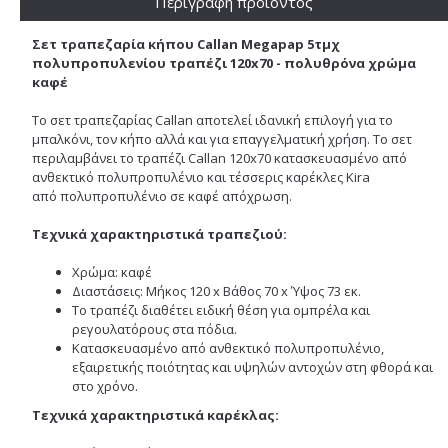
Περιγραφή προϊόντος
Σετ τραπεζαρία κήπου Callan Megapap 5τμχ
πολυπροπυλενίου τραπέζι 120x70 - πολυθρόνα χρώμα
καφέ
Το σετ τραπεζαρίας Callan αποτελεί ιδανική επιλογή για το
μπαλκόνι, τον κήπο αλλά και για επαγγελματική χρήση
. Το σετ
περιλαμβάνει το τραπέζι Callan 120x70 κατασκευασμένο από
ανθεκτικό πολυπροπυλένιο και τέσσερις καρέκλες Kira
από πολυπροπυλένιο σε καφέ απόχρωση.
Τεχνικά χαρακτηριστικά τραπεζιού:
Χρώμα: καφέ
Διαστάσεις: Μήκος 120 x Βάθος 70 x Ύψος 73 εκ.
Το τραπέζι διαθέτει ειδική θέση για ομπρέλα και
ρεγουλατόρους στα πόδια.
Κατασκευασμένο από ανθεκτικό πολυπροπυλένιο,
εξαιρετικής ποιότητας και υψηλών αντοχών στη φθορά και
στο χρόνο.
Τεχνικά χαρακτηριστικά καρέκλας: