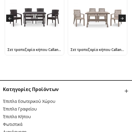
Σετ τραπεζαρία κήπου Callan Megapap 5τμχ πολυπροπυλενίου τραπέζι 120x70 - πολυθρόνα recycled χρώμα καφέ S_GP046-0002,1+GP046-0001,2x4
Σετ τραπεζαρία κήπου Callan Megapap 5τμχ πολυπροπυλενίου τραπέζι 140x80 - πολυθρόνα χρώμα cappuccino S_GP046-0003,2+GP046-0004,2x4
Κατηγορίες Προϊόντων
Έπιπλα Εσωτερικού Χώρου
Έπιπλα Γραφείου
Έπιπλα Κήπου
Φωτιστικά
Διακόσμηση