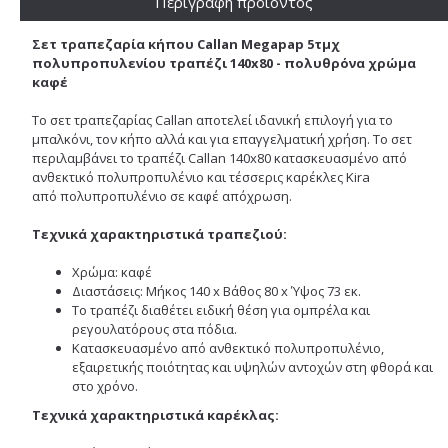
Περιγραφή προϊόντος
Σετ τραπεζαρία κήπου Callan Megapap 5τμχ
πολυπροπυλενίου τραπέζι 140x80 - πολυθρόνα χρώμα
καφέ
Το σετ τραπεζαρίας Callan αποτελεί ιδανική επιλογή για το
μπαλκόνι, τον κήπο αλλά και για επαγγελματική χρήση
. Το σετ
περιλαμβάνει το τραπέζι Callan 140x80 κατασκευασμένο από
ανθεκτικό πολυπροπυλένιο και τέσσερις καρέκλες Kira
από πολυπροπυλένιο σε καφέ απόχρωση.
Τεχνικά χαρακτηριστικά τραπεζιού:
Χρώμα: καφέ
Διαστάσεις: Μήκος 140 x Βάθος 80 x Ύψος 73 εκ.
Το τραπέζι διαθέτει ειδική θέση για ομπρέλα και
ρεγουλατόρους στα πόδια.
Κατασκευασμένο από ανθεκτικό πολυπροπυλένιο,
εξαιρετικής ποιότητας και υψηλών αντοχών στη φθορά και
στο χρόνο.
Τεχνικά χαρακτηριστικά καρέκλας: