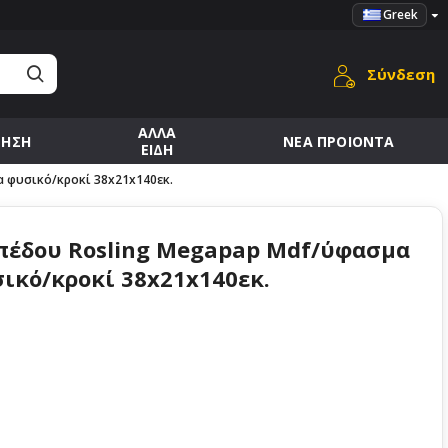
Greek
Σύνδεση
ΑΛΛΑ
ΜΗΣΗ
ΝΕΑ ΠΡΟΙΟΝΤΑ
ΕΙΔΗ
 φυσικό/κροκί 38x21x140εκ.
πέδου Rosling Megapap Mdf/ύφασμα
ικό/κροκί 38x21x140εκ.