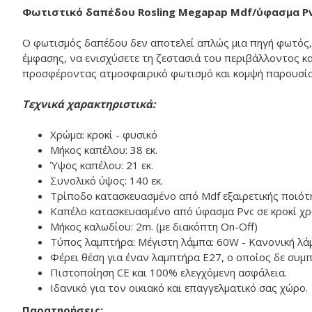
Φωτιστικό δαπέδου Rosling Megapap Mdf/ύφασμα Pv
Ο φωτισμός δαπέδου δεν αποτελεί απλώς μια πηγή φωτός, 
έμφασης, να ενισχύσετε τη ζεστασιά του περιβάλλοντος κα
προσφέροντας ατμοσφαιρικό φωτισμό και κομψή παρουσία
Τεχνικά χαρακτηριστικά:
Χρώμα: κροκί - φυσικό
Μήκος καπέλου: 38 εκ.
Ύψος καπέλου: 21 εκ.
Συνολικό ύψος: 140 εκ.
Τρίποδο κατασκευασμένο από Mdf εξαιρετικής ποιότ
Καπέλο κατασκευασμένο από ύφασμα Pvc σε κροκί χρ
Μήκος καλωδίου: 2m. (με διακόπτη On-Off)
Τύπος λαμπτήρα: Μέγιστη λάμπα: 60W - Κανονική λά
Φέρει θέση για έναν λαμπτήρα Ε27, ο οποίος δε συμ
Πιστοποίηση CE και 100% ελεγχόμενη ασφάλεια.
Ιδανικό για τον οικιακό και επαγγελματικό σας χώρο.
Παρατηρήσεις: