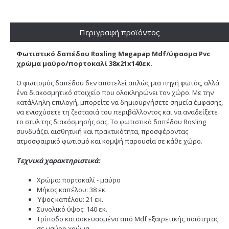
Περιγραφή προϊόντος
Φωτιστικό δαπέδου Rosling Megapap Mdf/ύφασμα Pvc
χρώμα μαύρο/πορτοκαλί 38x21x140εκ.
Ο φωτισμός δαπέδου δεν αποτελεί απλώς μια πηγή φωτός, αλλά
ένα διακοσμητικό στοιχείο που ολοκληρώνει τον χώρο. Με την
κατάλληλη επιλογή, μπορείτε να δημιουργήσετε σημεία έμφασης,
να ενισχύσετε τη ζεστασιά του περιβάλλοντος και να αναδείξετε
το στυλ της διακόσμησής σας. Το φωτιστικό δαπέδου Rosling
συνδυάζει αισθητική και πρακτικότητα, προσφέροντας
ατμοσφαιρικό φωτισμό και κομψή παρουσία σε κάθε χώρο.
Τεχνικά χαρακτηριστικά:
Χρώμα: πορτοκαλί - μαύρο
Μήκος καπέλου: 38 εκ.
Ύψος καπέλου: 21 εκ.
Συνολικό ύψος: 140 εκ.
Τρίποδο κατασκευασμένο από Mdf εξαιρετικής ποιότητας
σε μαύρο χρώμα.