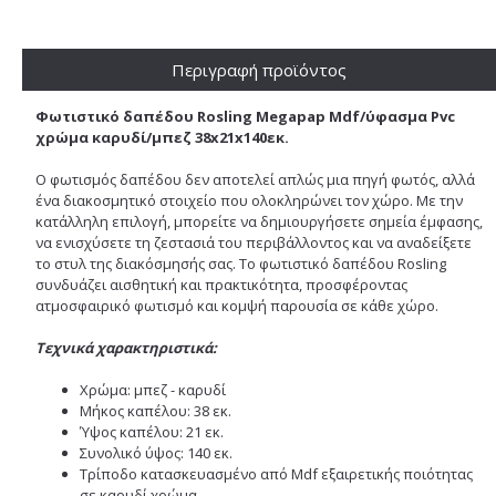
Περιγραφή προϊόντος
Φωτιστικό δαπέδου Rosling Megapap Mdf/ύφασμα Pvc
χρώμα καρυδί/μπεζ 38x21x140εκ.
Ο φωτισμός δαπέδου δεν αποτελεί απλώς μια πηγή φωτός, αλλά
ένα διακοσμητικό στοιχείο που ολοκληρώνει τον χώρο. Με την
κατάλληλη επιλογή, μπορείτε να δημιουργήσετε σημεία έμφασης,
να ενισχύσετε τη ζεστασιά του περιβάλλοντος και να αναδείξετε
το στυλ της διακόσμησής σας. Το φωτιστικό δαπέδου Rosling
συνδυάζει αισθητική και πρακτικότητα, προσφέροντας
ατμοσφαιρικό φωτισμό και κομψή παρουσία σε κάθε χώρο.
Τεχνικά χαρακτηριστικά:
Χρώμα: μπεζ - καρυδί
Μήκος καπέλου: 38 εκ.
Ύψος καπέλου: 21 εκ.
Συνολικό ύψος: 140 εκ.
Τρίποδο κατασκευασμένο από Mdf εξαιρετικής ποιότητας
σε καρυδί χρώμα.